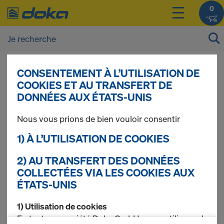
0
Foire aux questions
CONSENTEMENT À L’UTILISATION DE
COOKIES ET AU TRANSFERT DE
(FAQ)
DONNÉES AUX ÉTATS-UNIS
Nous vous prions de bien vouloir consentir
QUICK LINKS
1) À L’UTILISATION DE COOKIES
2) AU TRANSFERT DES DONNÉES
Questions générales
COLLECTÉES VIA LES COOKIES AUX
Inscription
ÉTATS-UNIS
Mon compte client
Ma société
1) Utilisation de cookies
Commande
En tant que société Doka GmbH, nous utilisons des
Livraison et enlèvement