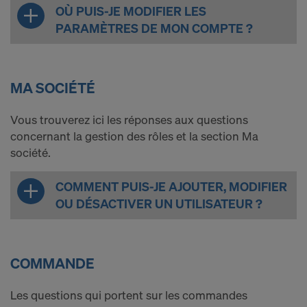
OÙ PUIS-JE MODIFIER LES
YouTube LLC
PARAMÈTRES DE MON COMPTE ?
Nous avons besoin de votre consentement
explicite pour continuer à pouvoir transmettre vos
données à caractère personnel à ces fournisseurs.
MA SOCIÉTÉ
Vous pourrez révoquer, avec effet à l’avenir, votre
consentement à tout moment en accédant aux
Vous trouverez ici les réponses aux questions
paramétrages des cookies sur le site Internet.
concernant la gestion des rôles et la section Ma
société.
CONSENTEZ-VOUS À L’UTILISATION
DE COOKIES ET AU TRANSFERT DE
COMMENT PUIS-JE AJOUTER, MODIFIER
VOS DONNÉES À CARACTÈRE
OU DÉSACTIVER UN UTILISATEUR ?
PERSONNEL AUX ÉTATS-UNIS?
COMMANDE
Les questions qui portent sur les commandes