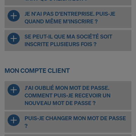
vous êtes largement dépourvu de droits effectifs et
exécutoires contre cette procédure des autorités
JE N'AI PAS D'ENTREPRISE. PUIS-JE
américaines.
QUAND MÊME M'INSCRIRE ?
Les données à caractère personnel que nous
SE PEUT-IL QUE MA SOCIÉTÉ SOIT
transmettons aux États-Unis sont en particulier
INSCRITE PLUSIEURS FOIS ?
des adresses IP (« adresses de protocole Internet »).
Nous coopérons avec les destinataires suivants par
le biais de diverses applications :
MON COMPTE CLIENT
Facebook LLC
Google LLC
J'AI OUBLIÉ MON MOT DE PASSE.
MaxMind Inc.
COMMENT PUIS-JE RECEVOIR UN
Microsoft Corporation
NOUVEAU MOT DE PASSE ?
Monotype Imaging Holdings Inc.
Rocket Science Group LLC
PUIS-JE CHANGER MON MOT DE PASSE
Sketchfab Inc.
?
The Trade Desk, Inc.
Vimeo LLC