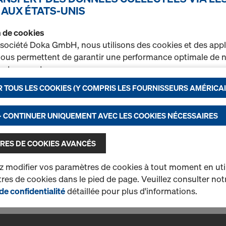
La poutrelle composite I te
 AUX ÉTATS-UNIS
pleine selon l'agrément DI
renforcement d'extrémité d
on de cookies
polyuréthane pour une moin
 société Doka GmbH, nous utilisons des cookies et des appl
une durée de vie prolongée
 nous permettent de garantir une performance optimale de n
t notamment
Sélectionner la variante
 TOUS LES COOKIES (Y COMPRIS LES FOURNISSEURS AMÉRICAI
rer en permanence la fonctionnalité de notre site Internet (
r un processus d’achat optimal lors de l’utilisation de la bou
Occasion
nctionnels et statistiques) ou
- CONTINUER UNIQUEMENT AVEC LES COOKIES NÉCESSAIRES
Quantité
r sur certaines plateformes une publicité ciblée adaptée à 
ateur (marketing).
RES DE COOKIES AVANCÉS
rez de plus amples informations sur nos cookies dans not
 modifier vos paramètres de cookies à tout moment en utili
on des données
. Vous avez également la possibilité de séle
1 produits trouvés
Le plus recherché
es de cookies dans le pied de page. Veuillez consulter not
ramétrages avancés des cookies)
.
de confidentialité
détaillée pour plus d'informations.
t de données aux États-Unis
 nos partenaires ont leur succursale aux États-Unis. Nous 