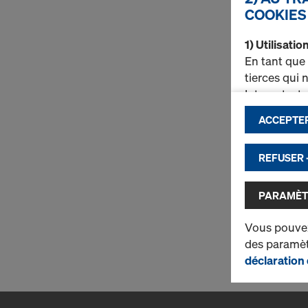
COOKIES
1) Utilisati
En tant que
tierces qui
Internet, e
ACCEPTER
d’amélio
d’assure
Doka (fo
REFUSER 
d’active
d’utilis
PARAMÈT
Vous trouve
Vous pouvez
de protecti
des paramètr
cookies
(pa
déclaration 
2) Transfer
Certains de