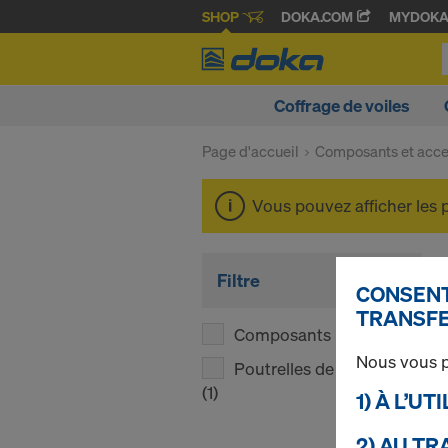
SHOP
DOKA.COM
MYDOK
Coffrage de voiles
Page d'accueil
Composants et acce
Vous pouvez afficher les 
Filtre
CONSENT
TRANSFE
Composants
(1)
Nous vous p
Poutrelles de coffrage
(1)
1) À L’U
2) AU T