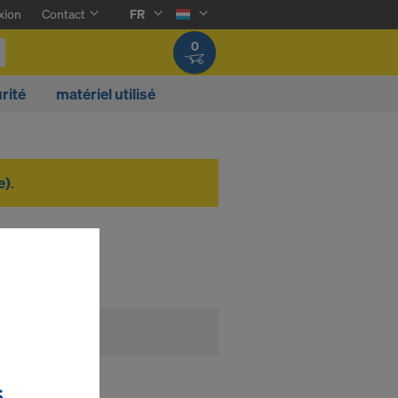
xion
Contact
FR
0
rité
matériel utilisé
e)
.
0
S