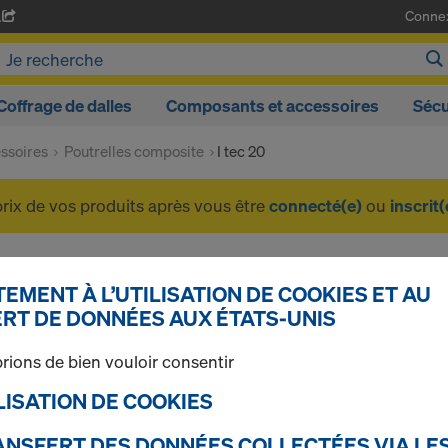
Conne
A
Coffrage de dalles
Composants et accessoires
Sécu
ssoires
Poutrelles composite
I tec 20
prix de vos produits après vous être
connecté(e)
ou
inscrit(
I tec 20
EMENT À L’UTILISATION DE COOKIES ET AU
RT DE DONNÉES AUX ÉTATS-UNIS
rions de bien vouloir consentir
1 produits trouvés
Le plus recherché
TILISATION DE COOKIES
Poutrelle Doka I tec 2
RANSFERT DES DONNÉES COLLECTÉES VIA LE