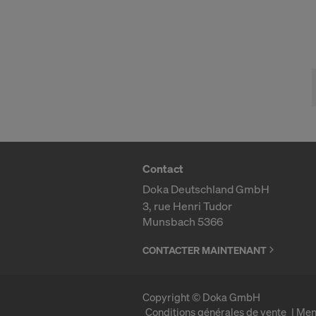
autorisait u
conséquent l
adéquat de 
Pour vous, u
États-Unis 
autorités am
largement d
autorités am
Les données
Contact
particulier 
Doka Deutschland GmbH
Nous coopéro
3, rue Henri Tudor
Munsbach 5366
Facebo
Google 
CONTACTER MAINTENANT
MaxMind
Microso
Monotyp
Copyright © Doka GmbH
Conditions générales de vente
Men
Rocket 