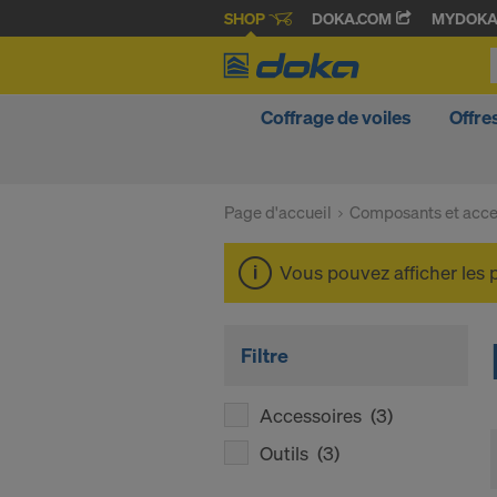
SHOP
DOKA.COM
MYDOK
Coffrage de voiles
Offre
Page d'accueil
Composants et acce
Vous pouvez afficher les 
Filtre
Accessoires
(3)
Outils
(3)