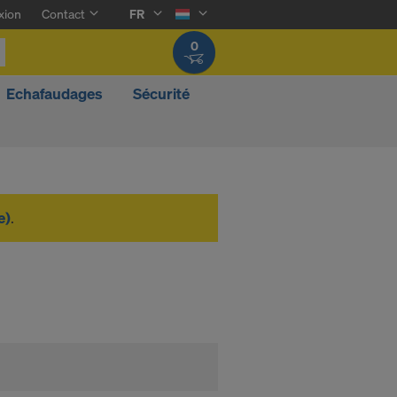
xion
Contact
FR
0
Echafaudages
Sécurité
e)
.