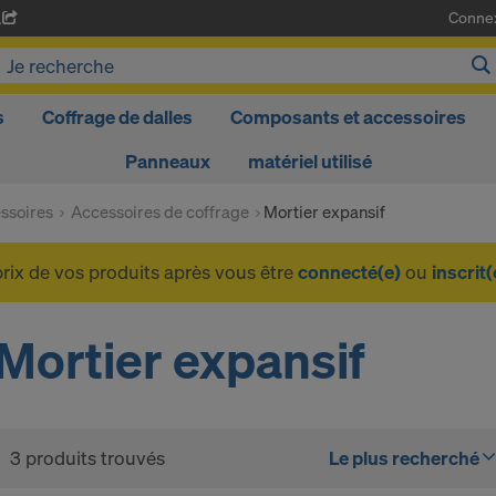
Conne
A
s
Coffrage de dalles
Composants et accessoires
Panneaux
matériel utilisé
ssoires
Accessoires de coffrage
Mortier expansif
prix de vos produits après vous être
connecté(e)
ou
inscrit(
Mortier expansif
3 produits trouvés
Le plus recherché