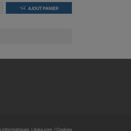
. Par
e niveau
AJOUT PANIER
personnel aux
 l’accès des
 que vous êtes
cédure des
nis sont en
applications :
s informatiques
doka.com
Cookies