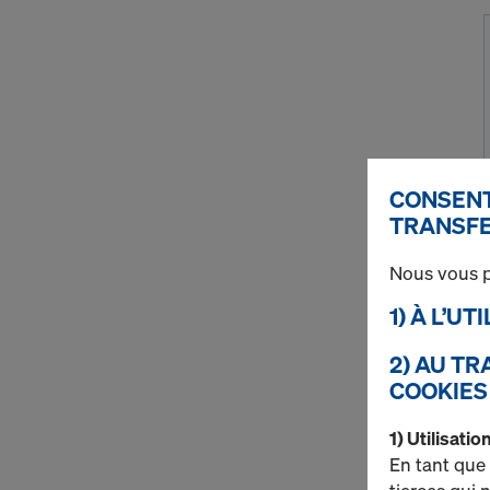
CONSENT
TRANSFE
Nous vous p
1) À L’U
2) AU T
COOKIES
1) Utilisati
En tant que