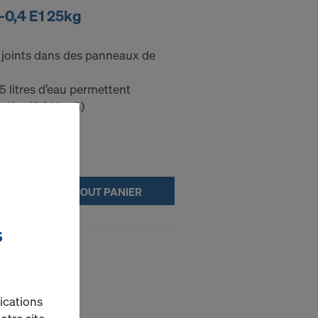
-0,4 E1 25kg
 joints dans des panneaux de
5 litres d’eau permettent
ortier (0,014 m3)
AJOUT PANIER
S
ications