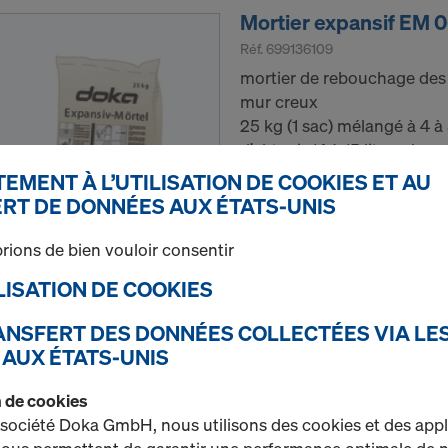
Mortier expansif EM 0
Réf.
699136109
mortier de rebouchage des
mur creux
25 kg (1 sac) mélangé à 4 à 
d’obtenir 14 à 15 litres de m
EMENT À L’UTILISATION DE COOKIES ET AU
Neuf
RT DE DONNÉES AUX ÉTATS-UNIS
rions de bien vouloir consentir
Quantité
TILISATION DE COOKIES
RANSFERT DES DONNÉES COLLECTÉES VIA LE
Presse à main
 AUX ÉTATS-UNIS
Réf.
699136130
on de cookies
presse à main à mortier
 société Doka GmbH, nous utilisons des cookies et des appl