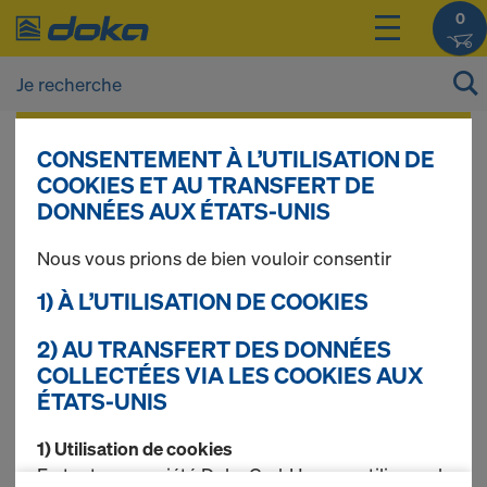
0
Vous pouvez afficher les prix de vos produits
CONSENTEMENT À L’UTILISATION DE
après vous être
connecté(e)
ou
inscrit(e)
.
COOKIES ET AU TRANSFERT DE
DONNÉES AUX ÉTATS-UNIS
Panneaux de
Nous vous prions de bien vouloir consentir
1) À L’UTILISATION DE COOKIES
remplacement Xlife
2) AU TRANSFERT DES DONNÉES
COLLECTÉES VIA LES COOKIES AUX
ÉTATS-UNIS
15 produits trouvés
1) Utilisation de cookies
En tant que société Doka GmbH, nous utilisons des
Le plus recherché