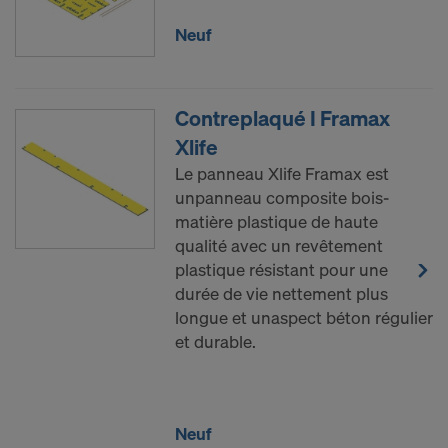
YouTube LLC
Neuf
Nous avons besoin de votre consentement
explicite pour continuer à pouvoir transmettre vos
données à caractère personnel à ces fournisseurs.
Contreplaqué I Framax
Xlife
Vous pourrez révoquer, avec effet à l’avenir, votre
consentement à tout moment en accédant aux
Le panneau Xlife Framax est
paramétrages des cookies sur le site Internet.
unpanneau composite bois-
matière plastique de haute
CONSENTEZ-VOUS À L’UTILISATION
qualité avec un revêtement
DE COOKIES ET AU TRANSFERT DE
plastique résistant pour une
VOS DONNÉES À CARACTÈRE
durée de vie nettement plus
PERSONNEL AUX ÉTATS-UNIS?
longue et unaspect béton régulier
et durable.
Neuf