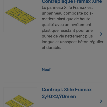
Contreplaqué Framax Xlife
vous êtes largement dépourvu de droits effectifs et
Le panneau Xlife Framax est
exécutoires contre cette procédure des autorités
unpanneau composite bois-
américaines.
matière plastique de haute
Les données à caractère personnel que nous
qualité avec un revêtement
transmettons aux États-Unis sont en particulier
plastique résistant pour une
des adresses IP (« adresses de protocole Internet »).
durée de vie nettement plus
longue et unaspect béton régulier
Nous coopérons avec les destinataires suivants par
et durable.
le biais de diverses applications :
Facebook LLC
Google LLC
Neuf
MaxMind Inc.
Microsoft Corporation
Monotype Imaging Holdings Inc.
Rocket Science Group LLC
Contrepl. Xlife Framax
Sketchfab Inc.
2,40x2,70m en
The Trade Desk, Inc.
Vimeo LLC