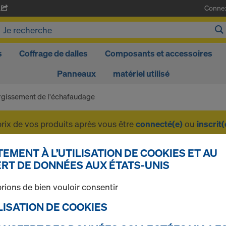
Conne
A
s
Coffrage de dalles
Composants et accessoires
Panneaux
matériel utilisé
rgissement de l'échafaudage
prix de vos produits après vous être
connecté(e)
ou
inscrit(
EMENT À L’UTILISATION DE COOKIES ET AU
Élargissement de l'é
RT DE DONNÉES AUX ÉTATS-UNIS
rions de bien vouloir consentir
TILISATION DE COOKIES
1 produits trouvés
Le plus recherché