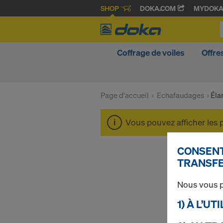
SHOP
DOKA.COM
MYDOK
Coffrage de voiles
Offre
Page d'accueil
Echafaudages
Éla
Vous pouvez afficher les 
CONSENT
TRANSFE
Nous vous p
1) À L’U