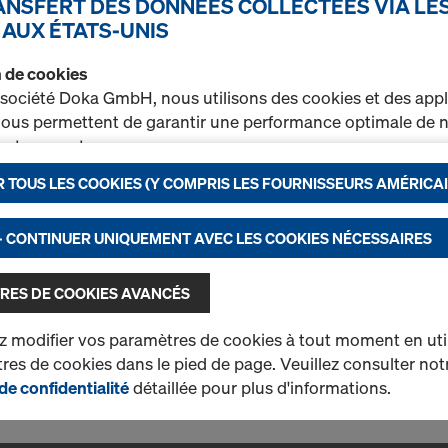
RANSFERT DES DONNÉES COLLECTÉES VIA LE
Konsole
 AUX ÉTATS-UNIS
La console est utilisée pou
prolongée à l'extérieur de 
on de cookies
"saillie" à la construction.
 société Doka GmbH, nous utilisons des cookies et des appl
0,39 m, 0,73 m et 1,09 m de
 nous permettent de garantir une performance optimale de n
t notamment
Sélectionner la variante
 TOUS LES COOKIES (Y COMPRIS LES FOURNISSEURS AMÉRICAI
rer en permanence la fonctionnalité de notre site Internet (
r un processus d’achat optimal lors de l’utilisation de la bou
Neuf
nctionnels et statistiques) ou
- CONTINUER UNIQUEMENT AVEC LES COOKIES NÉCESSAIRES
r sur certaines plateformes une publicité ciblée adaptée à 
Quantité
ateur (marketing).
RES DE COOKIES AVANCÉS
rez de plus amples informations sur nos cookies dans not
 modifier vos paramètres de cookies à tout moment en utili
on des données
. Vous avez également la possibilité de séle
es de cookies dans le pied de page. Veuillez consulter not
1 produits trouvés
Le plus recherché
ramétrages avancés des cookies)
.
de confidentialité
détaillée pour plus d'informations.
t de données aux États-Unis
 nos partenaires ont leur succursale aux États-Unis. Nous 