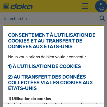
0
Vous pouvez afficher les prix de vos produits
CONSENTEMENT À L’UTILISATION DE
après vous être
connecté(e)
ou
inscrit(e)
.
COOKIES ET AU TRANSFERT DE
DONNÉES AUX ÉTATS-UNIS
Outils
Nous vous prions de bien vouloir consentir
1) À L’UTILISATION DE COOKIES
2) AU TRANSFERT DES DONNÉES
5 produits trouvés
COLLECTÉES VIA LES COOKIES AUX
ÉTATS-UNIS
Le plus recherché
1) Utilisation de cookies
Clé pour cône de
En tant que société Doka GmbH, nous utilisons des