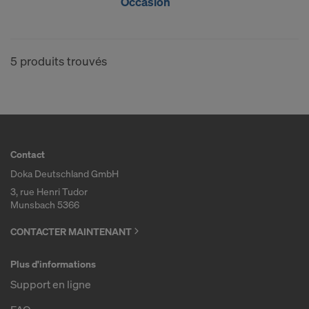
Occasion
vous êtes largement dépourvu de droits effectifs et
exécutoires contre cette procédure des autorités
américaines.
5 produits trouvés
Les données à caractère personnel que nous
transmettons aux États-Unis sont en particulier
des adresses IP (« adresses de protocole Internet »).
Nous coopérons avec les destinataires suivants par
le biais de diverses applications :
Contact
Facebook LLC
Doka Deutschland GmbH
Google LLC
3, rue Henri Tudor
MaxMind Inc.
Munsbach 5366
Microsoft Corporation
CONTACTER MAINTENANT
Monotype Imaging Holdings Inc.
Rocket Science Group LLC
Plus d'informations
Sketchfab Inc.
Support en ligne
The Trade Desk, Inc.
Vimeo LLC