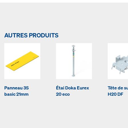
AUTRES PRODUITS
Panneau 3S
Étai Doka Eurex
Tête de s
basic 21mm
20 eco
H20 DF