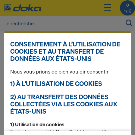
0
Vous pouvez afficher les prix de vos produits
CONSENTEMENT À L’UTILISATION DE
après vous être
connecté(e)
ou
inscrit(e)
.
COOKIES ET AU TRANSFERT DE
DONNÉES AUX ÉTATS-UNIS
Escaliers à palier
Nous vous prions de bien vouloir consentir
1) À L’UTILISATION DE COOKIES
2) AU TRANSFERT DES DONNÉES
8 produits trouvés
COLLECTÉES VIA LES COOKIES AUX
ÉTATS-UNIS
Le plus recherché
1) Utilisation de cookies
Escalier à palier alu
En tant que société Doka GmbH, nous utilisons des