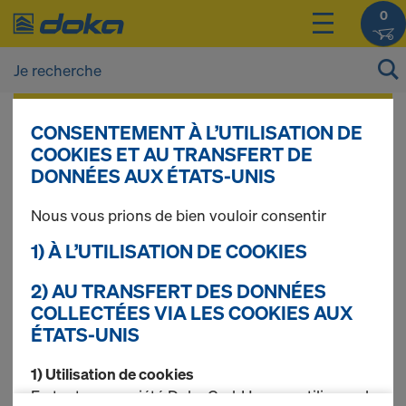
0
Vous pouvez afficher les prix de vos produits
CONSENTEMENT À L’UTILISATION DE
après vous être
connecté(e)
ou
inscrit(e)
.
COOKIES ET AU TRANSFERT DE
DONNÉES AUX ÉTATS-UNIS
Tubes
Nous vous prions de bien vouloir consentir
1) À L’UTILISATION DE COOKIES
d'échafaudage
2) AU TRANSFERT DES DONNÉES
COLLECTÉES VIA LES COOKIES AUX
ÉTATS-UNIS
1 produits trouvés
1) Utilisation de cookies
En tant que société Doka GmbH, nous utilisons des
Le plus recherché