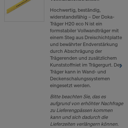
Website klicken und die entsprechenden
Checkboxen verwenden. Sie können Ihre
Hochwertig, beständig,
Einwilligung jederzeit grundlos mit Wirkung für die
widerstandsfähig – Der Doka-
Zukunft widerrufen, indem Sie zB auf
Cookie
Träger H20 eco N ist ein
Einstellungen
am Ende dieser Website klicken.
formstabiler Vollwandträger mit
Weitere Informationen zu unseren Cookies finden
einem Steg aus Dreischichtplatte
Sie in unserer
Datenschutzerklärung
.Wir bieten
und bewährter Endverstärkung
Ihnen auch die Möglichkeit, Ihre Cookies
durch Abschrägung der
auszuwählen (Erweiterte Cookie-Einstellungen).
Trägerenden und zusätzlichem
Kunststoffniet im Trägergurt. Der
SIND SIE MIT DER VERARBEITUNG
Träger kann in Wand- und
VON COOKIES UND DER
Deckenschalungssystemen
ÜBERMITTLUNG IHRER
eingesetzt werden.
PERSONENBEZOGENEN DATEN IN
DIE USA EINVERSTANDEN?
Bitte beachten Sie, das es
aufgrund von erhöhter Nachfrage
zu Lieferengpässen kommen
kann und sich dadurch die
Lieferzeiten verlängern können.