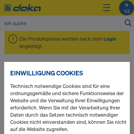
0
Die Produktpreise werden nach dem
Login
angezeigt.
Deckenschalung
EINWILLIGUNG COOKIES
Technisch notwendige Cookies sind für eine
ordnungsgemäße und sichere Funktionsweise der
1
(cur
165 Produkte gefunden
Website und die Verwaltung Ihrer Einwilligungen
erforderlich. Wenn Sie mit der Verarbeitung Ihrer
Meist gesucht
Daten durch das Setzen technisch notwendiger
Cookies nicht einverstanden sind, können Sie nicht
auf die Website zugreifen.
Doka-Träger I tec 20