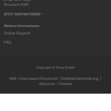
Munsbach 5366
JETZT KONTAKTIEREN
Weitere Informationen
Online Support
FAQ
Copyright © Doka GmbH
AGB
Impressum/Disclaimer
Datenschutzerklärung
doka.com
Cookies