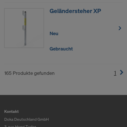
Geländersteher XP
Neu
Gebraucht
1
(cur
165 Produkte gefunden
Kontakt
Doka Deutschland GmbH
3, rue Henri Tudor