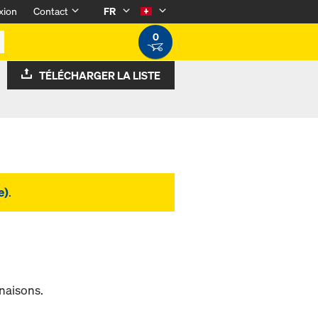
xion
Contact
FR
0
TÉLÉCHARGER LA LISTE
e)
.
naisons.