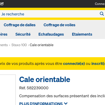
Conne
A
Coffrage de dalles
Coffrage de voiles
ires
Sécurité
Echafaudages
Etaiements
ments
Staxo 100
Cale orientable
prix de vos produits après vous être
connecté(e)
ou
inscrit(
Cale orientable
Réf.
582239000
Compensation des surfaces présentant des incli
PLUS D'INFORMATIONS