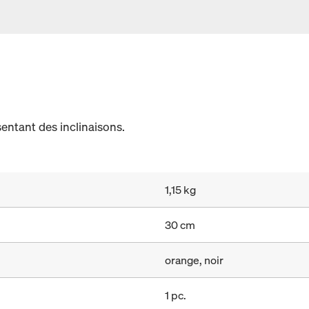
ntant des inclinaisons.
1,15 kg
30 cm
orange, noir
1 pc.