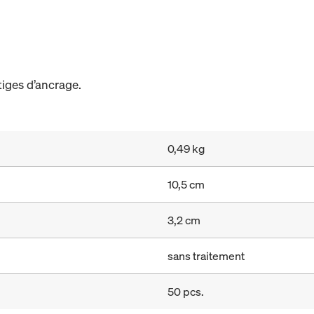
iges d’ancrage.
0,49 kg
10,5 cm
3,2 cm
sans traitement
50 pcs.