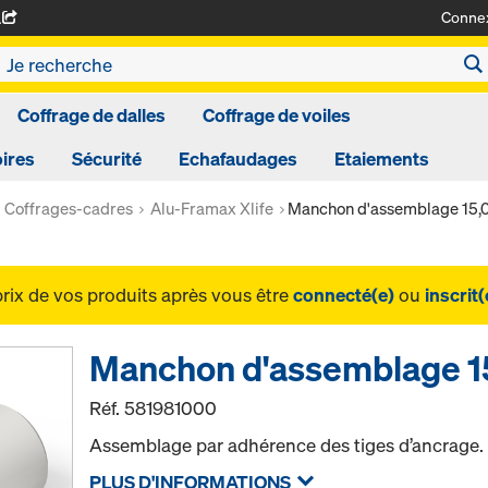
Conne
A
Coffrage de dalles
Coffrage de voiles
ires
Sécurité
Echafaudages
Etaiements
Coffrages-cadres
Alu-Framax Xlife
Manchon d'assemblage 15,
prix de vos produits après vous être
connecté(e)
ou
inscrit(
Manchon d'assemblage 1
Réf.
581981000
Assemblage par adhérence des tiges d’ancrage.
PLUS D'INFORMATIONS