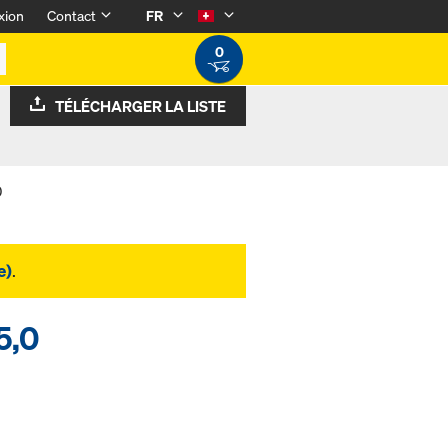
xion
Contact
FR
0
TÉLÉCHARGER LA LISTE
0
e)
.
5,0