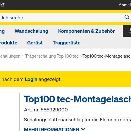
Anmel
A
ng
Wandschalung
Komponenten & Zubehör
rodukte
Gerüst
Traggerüste
schalungen
Trägerschalung Top 100 tec
Top100 tec-Montagelasc
n nach dem
Login
angezeigt.
Top100 tec-Montagelasc
Art.-nr.
586929000
Schalungsplattenanschlag für die Elementmont
MEHR INFORMATIONEN