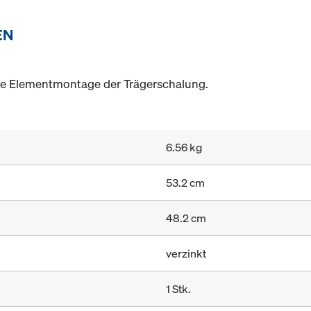
EN
ie Elementmontage der Trägerschalung.
6.56 kg
53.2 cm
48.2 cm
verzinkt
1 Stk.