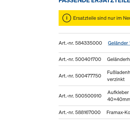
Ersatzteile sind nur im Ne
Art.-nr. 584335000
Geländer
Art.-nr. 500401700
Geländerh
Fußladenh
Art.-nr. 500477750
verzinkt
Aufkleber
Art.-nr. 500500910
40x40m
Art.-nr. 588167000
Framax-Ko