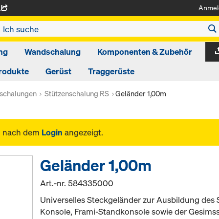
Anmel
A
ng
Wandschalung
Komponenten & Zubehör
rodukte
Gerüst
Traggerüste
nschalungen
Stützenschalung RS
Geländer 1,00m
n nach dem
Login
angezeigt.
Geländer 1,00m
Art.-nr.
584335000
Universelles Steckgeländer zur Ausbildung des 
Konsole, Frami-Standkonsole sowie der Gesims