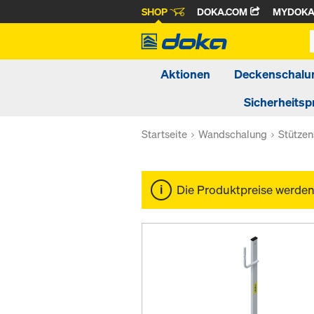
SHOP
DOKA.COM
MYDOK
Aktionen
Deckenschalu
Sicherheitsp
Startseite
Wandschalung
Stütze
Die Produktpreise werde