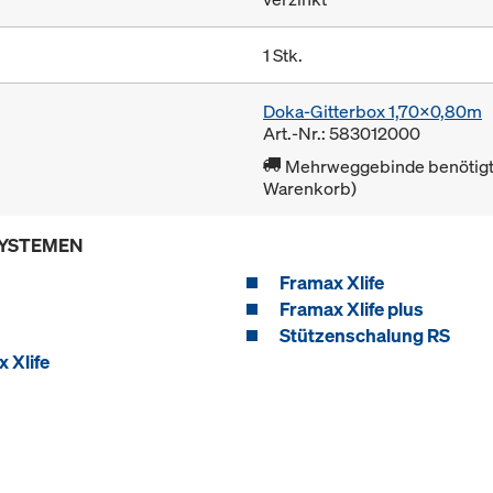
1 Stk.
Doka-Gitterbox 1,70x0,80m
Art.-Nr.: 583012000
Mehrweggebinde benötigt 
Warenkorb)
SYSTEMEN
Framax Xlife
Framax Xlife plus
Stützenschalung RS
 Xlife