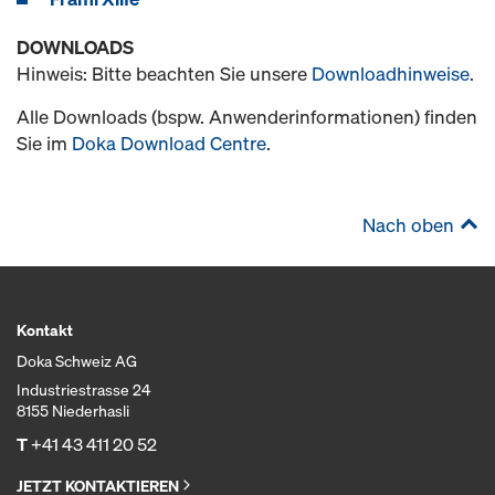
DOWNLOADS
Hinweis: Bitte beachten Sie unsere
Downloadhinweise
.
Alle Downloads (bspw. Anwenderinformationen) finden
Sie im
Doka Download Centre
.
Nach oben
Kontakt
Doka Schweiz AG
Industriestrasse 24
8155 Niederhasli
T
+41 43 411 20 52
JETZT KONTAKTIEREN