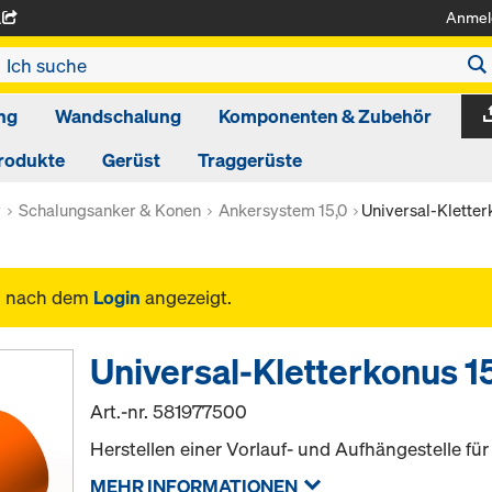
Anmel
A
ng
Wandschalung
Komponenten & Zubehör
rodukte
Gerüst
Traggerüste
r
Schalungsanker & Konen
Ankersystem 15,0
Universal-Kletter
n nach dem
Login
angezeigt.
Universal-Kletterkonus 1
Art.-nr.
581977500
Herstellen einer Vorlauf- und Aufhängestelle fü
MEHR INFORMATIONEN