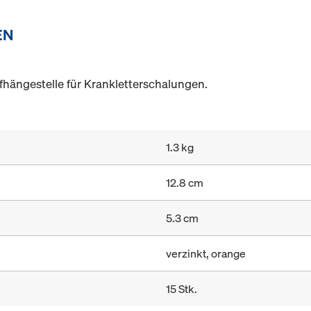
EN
fhängestelle für Krankletterschalungen.
1.3 kg
12.8 cm
5.3 cm
verzinkt, orange
15 Stk.