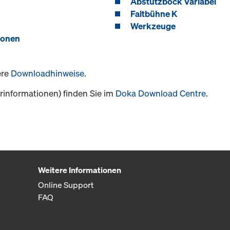
Abstützbock Variabel
Faltbühne K
Werkzeuge
konen
ere
Downloadhinweise
.
informationen) finden Sie im
Doka Download Centre
.
Weitere Informationen
Online Support
FAQ