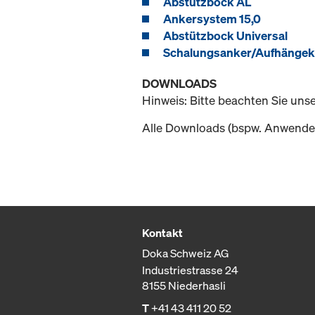
Abstützbock AL
Ankersystem 15,0
Abstützbock Universal
Schalungsanker/Aufhänge
DOWNLOADS
Hinweis: Bitte beachten Sie uns
Alle Downloads (bspw. Anwender
Kontakt
Doka Schweiz AG
Industriestrasse 24
8155 Niederhasli
T
+41 43 411 20 52