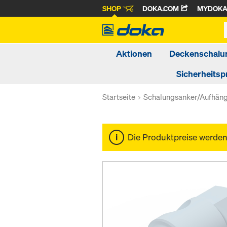
SHOP
DOKA.COM
MYDOK
Aktionen
Deckenschalu
Sicherheitsp
Startseite
Schalungsanker/Aufhän
Die Produktpreise werde