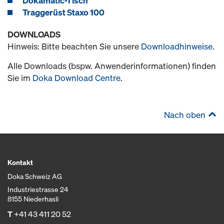
Dokamatic-Tisch
Traggerüst Staxo 100
DOWNLOADS
Hinweis: Bitte beachten Sie unsere
Downloadhinweise
.
Alle Downloads (bspw. Anwenderinformationen) finden
Sie im
Doka Download Centre
.
Nach oben
Kontakt
Doka Schweiz AG
Industriestrasse 24
8155 Niederhasli
T
+41 43 411 20 52