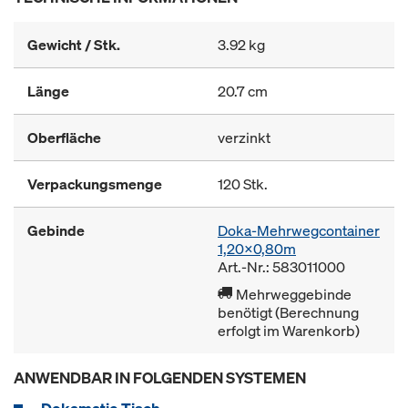
Gewicht / Stk.
3.92 kg
Länge
20.7 cm
Oberfläche
verzinkt
Verpackungsmenge
120 Stk.
Gebinde
Doka-Mehrwegcontainer
1,20x0,80m
Art.-Nr.: 583011000
Mehrweggebinde
benötigt (Berechnung
erfolgt im Warenkorb)
ANWENDBAR IN FOLGENDEN SYSTEMEN