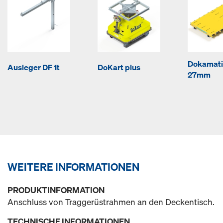
Dokamati
Ausleger DF 1t
DoKart plus
27mm
WEITERE INFORMATIONEN
PRODUKTINFORMATION
Anschluss von Traggerüstrahmen an den Deckentisch.
TECHNISCHE INFORMATIONEN