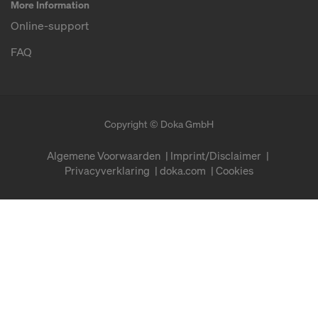
More Information
Online-support
FAQ
Copyright © Doka GmbH
Algemene Voorwaarden
Imprint/Disclaimer
Privacyverklaring
doka.com
Cookies