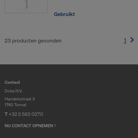
Gebruikt
1
(cur
23 producten gevonden
Contact
Doka N.V.
Handelsstraat 3
1740 Ternat
T
+32 2 582 0270
NU CONTACT OPNEMEN