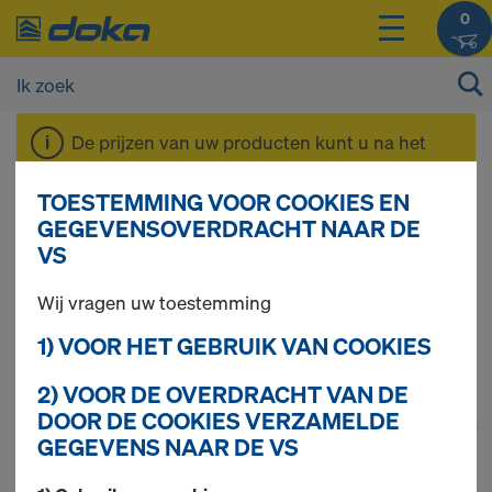
0
De prijzen van uw producten kunt u na het
inloggen
bekijken.
TOESTEMMING VOOR COOKIES EN
GEGEVENSOVERDRACHT NAAR DE
Kolombekisting Alu-
VS
Wij vragen uw toestemming
Framax Xlife
1) VOOR HET GEBRUIK VAN COOKIES
2) VOOR DE OVERDRACHT VAN DE
DOOR DE COOKIES VERZAMELDE
1
(cur
23 producten gevonden
GEGEVENS NAAR DE VS
Meest gezocht