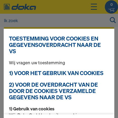
0
De prijzen van uw producten kunt u na het
TOESTEMMING VOOR COOKIES EN
inloggen
bekijken.
GEGEVENSOVERDRACHT NAAR DE
VS
Doka-Trenn
Wij vragen uw toestemming
1) VOOR HET GEBRUIK VAN COOKIES
2) VOOR DE OVERDRACHT VAN DE
1 producten gevonden
DOOR DE COOKIES VERZAMELDE
GEGEVENS NAAR DE VS
Meest gezocht
1) Gebruik van cookies
Doka verstuiver
Wij, Doka GmbH, gebruiken cookies en