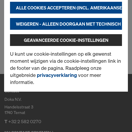
toepassingen van derden. Dit helpt ons om een
Art.nr.
580914000
ALLE COOKIES ACCEPTEREN (INCL. AMERIKAANSE PRO
optimale werking van onze website te garanderen,
met name
Nieuw
WEIGEREN - ALLEEN DOORGAAN MET TECHNISCH NOO
om de functionaliteit van onze website
voortdurend te verbeteren (noodzakelijke
GEAVANCEERDE COOKIE-INSTELLINGEN
cookies),
om vlot winkelen in de Doka online shop
1 producten gevonden
U kunt uw cookie-instellingen op elk gewenst
mogelijk te maken (functionele en statistische
moment wijzigen via de cookie-instellingen link in
cookies) of
de footer van de pagina. Raadpleeg onze
om voor u als gebruiker geschikte reclame te
uitgebreide
privacyverklaring
voor meer
plaatsen op bepaalde platformen (marketing).
informatie.
Contact
Meer informatie over onze cookies vindt u in onze
privacyverklaring
. Wij bieden u ook de
Doka N.V.
mogelijkheid om uw cookies te selecteren
Handelsstraat 3
(geavanceerde cookie-instellingen)
.
1740 Ternat
T
+32 2 582 0270
2) Gegevensoverdracht naar de VS
Sommige van onze partners zijn in de VS