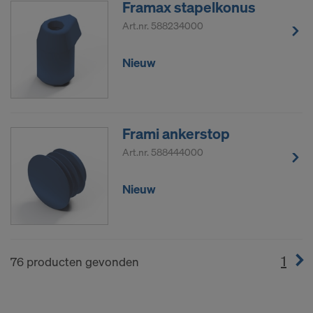
Framax stapelkonus
Art.nr.
588234000
Nieuw
Frami ankerstop
Art.nr.
588444000
Nieuw
1
(cur
76 producten gevonden