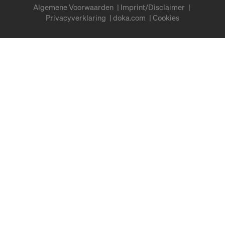
Algemene Voorwaarden
Imprint/Disclaimer
Privacyverklaring
doka.com
Cookies