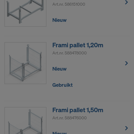
effectieve en afdwingbare rechten tegenover deze
Art.nr.
586151000
actie van de Amerikaanse autoriteiten hebt.
De persoonsgegevens die wij naar de VS
Nieuw
doorsturen, zijn met name IP-adressen (‘Internet
Protocol’).
Frami pallet 1,20m
Wij werken via diverse toepassingen met de
volgende ontvangers samen:
Art.nr.
588478000
Facebook LLC
Nieuw
Google LLC
MaxMind Inc.
Gebruikt
Microsoft Corporation
Monotype Imaging Holdings Inc.
Rocket Science Group LLC
Sketchfab Inc.
Frami pallet 1,50m
The Trade Desk, Inc.
Art.nr.
588476000
Vimeo LLC
YouTube LLC
Nieuw