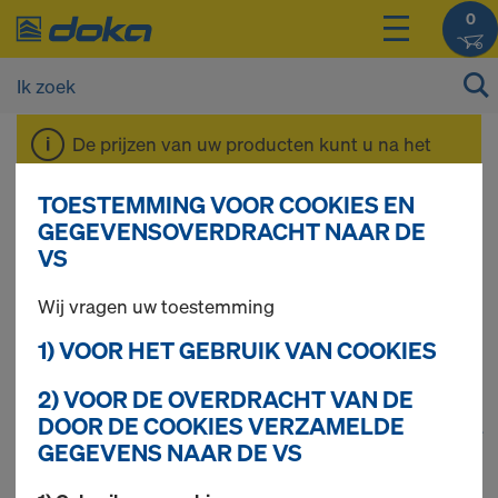
0
De prijzen van uw producten kunt u na het
inloggen
bekijken.
TOESTEMMING VOOR COOKIES EN
GEGEVENSOVERDRACHT NAAR DE
Bekistingstoebehor
VS
Wij vragen uw toestemming
en
1) VOOR HET GEBRUIK VAN COOKIES
2) VOOR DE OVERDRACHT VAN DE
DOOR DE COOKIES VERZAMELDE
1
(cur
76 producten gevonden
GEGEVENS NAAR DE VS
Meest gezocht