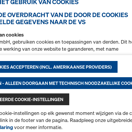
 HET GEBRUIK VAN COOKIES
ingehangen.
 DE OVERDRACHT VAN DE DOOR DE COOKIES
Nieuw
LDE GEGEVENS NAAR DE VS
Gebruikt
van cookies
Hoeveelh.
mbH, gebruiken cookies en toepassingen van derden. Dit h
e werking van onze website te garanderen, met name
unctionaliteit van onze website voortdurend te verbeteren
DokaRex aansluitset 
KIES ACCEPTEREN (INCL. AMERIKAANSE PROVIDERS)
elijke cookies),
 winkelen in de Doka online shop mogelijk te maken (functi
Art.nr.
586630000
sche cookies) of
 - ALLEEN DOORGAAN MET TECHNISCH NOODZAKELIJKE COO
Voor het verbinden van de
 u als gebruiker geschikte reclame te plaatsen op bepaald
DokaRex stelschoor.
ng).
ERDE COOKIE-INSTELLINGEN
Nieuw
atie over onze cookies vindt u in onze
privacyverklaring
. 
ookie-instellingen op elk gewenst moment wijzigen via de 
lijkheid om uw cookies te selecteren
(geavanceerde cooki
 link in de footer van de pagina. Raadpleeg onze uitgebreid
)
.
laring
voor meer informatie.