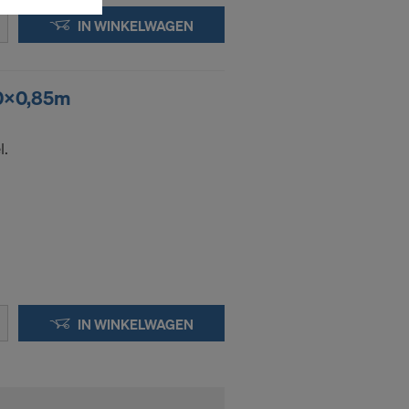
IN WINKELWAGEN
ers in de VS.
an Justitie
50x0,85m
en overdracht
nt dat de VS
l.
.
nsgegevens
oeleinden
 effectieve
iteiten hebt.
-adressen
IN WINKELWAGEN
en: