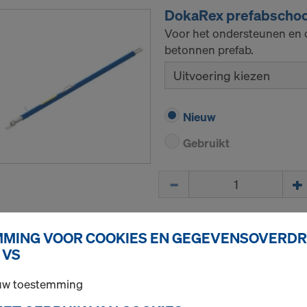
DokaRex prefabscho
Voor het ondersteunen en 
betonnen prefab.
Uitvoering kiezen
Nieuw
Gebruikt
Hoeveelh.
MING VOOR COOKIES EN GEGEVENSOVERD
DokaRex inklikschoo
 VS
Art.nr.
586624000
Wordt voorgemonteerd aan
 uw toestemming
De DokaRex stelschoor kan