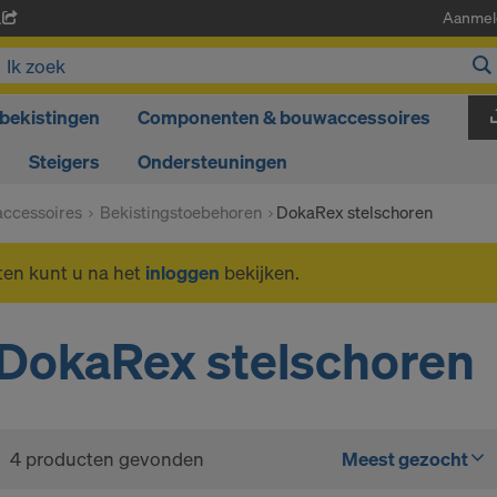
Aanmel
A
bekistingen
Componenten & bouwaccessoires
Steigers
Ondersteuningen
ccessoires
Bekistingstoebehoren
DokaRex stelschoren
ten kunt u na het
inloggen
bekijken.
DokaRex stelschoren
4 producten gevonden
Meest gezocht