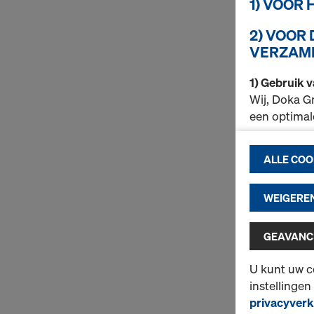
1) VOOR
2) VOOR
VERZAME
1) Gebruik 
Wij, Doka G
een optimal
om de f
ALLE COO
(noodzak
om vlot
statisti
WEIGEREN
om voor
(marketi
GEAVANCE
Meer inform
U kunt uw c
ook de moge
instellingen
instellingen
privacyverk