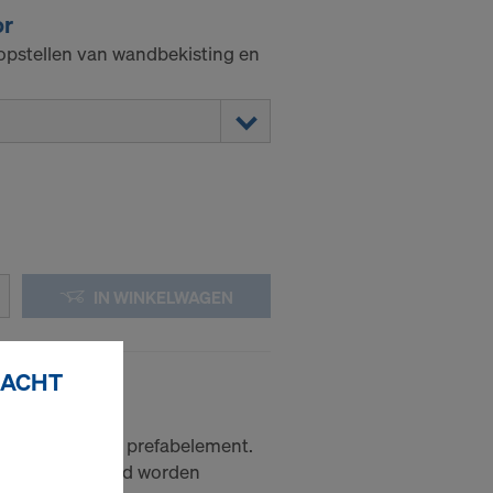
or
opstellen van wandbekisting en
IN WINKELWAGEN
RACHT
rkop M20
 het betonnen prefabelement.
 vanaf de grond worden