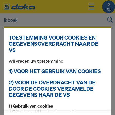
0
De prijzen van uw producten kunt u na het
TOESTEMMING VOOR COOKIES EN
inloggen
bekijken.
GEGEVENSOVERDRACHT NAAR DE
VS
Houten dragers
Wij vragen uw toestemming
1) VOOR HET GEBRUIK VAN COOKIES
2) VOOR DE OVERDRACHT VAN DE
2 producten gevonden
DOOR DE COOKIES VERZAMELDE
GEGEVENS NAAR DE VS
Meest gezocht
1) Gebruik van cookies
Doka drager H20 eco N
Wij, Doka GmbH, gebruiken cookies en