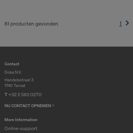
1
(cur
81 producten gevonden
Contact
Doka N.V.
Handelsstraat 3
1740 Ternat
T
+32 2 582 0270
NU CONTACT OPNEMEN
More Information
Online-support