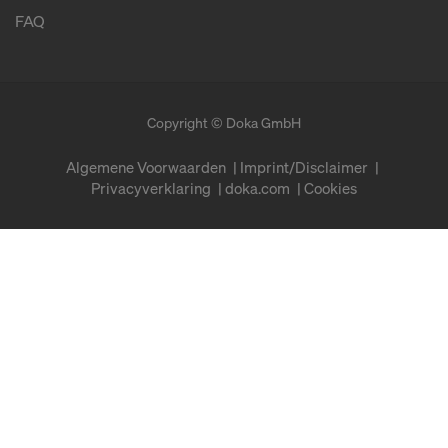
FAQ
Copyright © Doka GmbH
Algemene Voorwaarden
Imprint/Disclaimer
Privacyverklaring
doka.com
Cookies