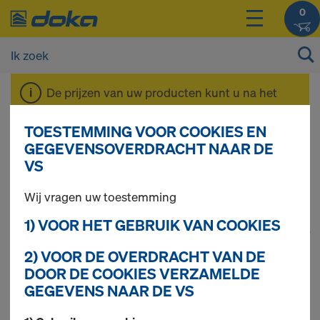
0
De prijzen van uw producten kunt u na het
inloggen
bekijken.
TOESTEMMING VOOR COOKIES EN
GEGEVENSOVERDRACHT NAAR DE
Kolombekistingen
VS
Wij vragen uw toestemming
1) VOOR HET GEBRUIK VAN COOKIES
1
(cur
81 producten gevonden
2) VOOR DE OVERDRACHT VAN DE
DOOR DE COOKIES VERZAMELDE
Meest gezocht
GEGEVENS NAAR DE VS
Framax kraanhaak