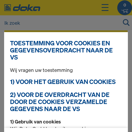
0
De prijzen van uw producten kunt u na het
TOESTEMMING VOOR COOKIES EN
inloggen
bekijken.
GEGEVENSOVERDRACHT NAAR DE
VS
Ringlock
Wij vragen uw toestemming
1) VOOR HET GEBRUIK VAN COOKIES
2) VOOR DE OVERDRACHT VAN DE
6 producten gevonden
DOOR DE COOKIES VERZAMELDE
GEGEVENS NAAR DE VS
Meest gezocht
1) Gebruik van cookies
Pakket Ringlock
Wij, Doka GmbH, gebruiken cookies en