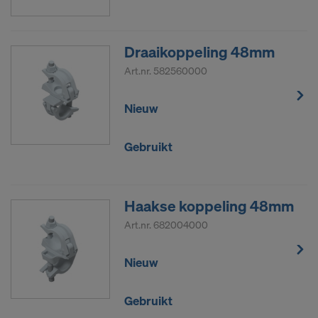
De persoonsgegevens die wij naar de VS
doorsturen, zijn met name IP-adressen (‘Internet
Draaikoppeling 48mm
Protocol’).
Art.nr.
582560000
Wij werken via diverse toepassingen met de
volgende ontvangers samen:
Nieuw
Facebook LLC
Google LLC
Gebruikt
MaxMind Inc.
Microsoft Corporation
Monotype Imaging Holdings Inc.
Haakse koppeling 48mm
Rocket Science Group LLC
Art.nr.
682004000
Sketchfab Inc.
The Trade Desk, Inc.
Vimeo LLC
Nieuw
YouTube LLC
Gebruikt
Wij hebben uw uitdrukkelijke toestemming nodig