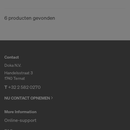
om uw persoonsgegevens naar deze aanbieders te
kunnen blijven doorsturen.
6 producten gevonden
Via de cookie-instellingen op de website kunt u uw
toestemming te allen tijde voor de toekomst
intrekken.
GAAT U AKKOORD MET HET GEBRUIK
VAN COOKIES EN DE OVERDRACHT
Contact
VAN UW PERSOONSGEGEVENS
Doka N.V.
NAAR DE VS?
Handelsstraat 3
1740 Ternat
T
+32 2 582 0270
NU CONTACT OPNEMEN
More Information
Online-support