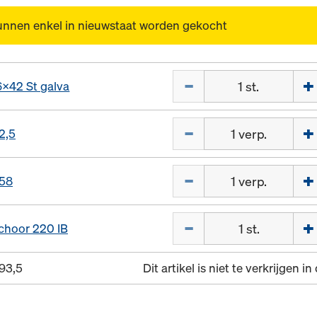
unnen enkel in nieuwstaat worden gekocht
Hoeveelh.
6x42 St galva
Hoeveelh.
2,5
Hoeveelh.
58
Hoeveelh.
choor 220 IB
93,5
Dit artikel is niet te verkrijgen i