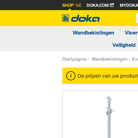
SHOP
DOKA.COM
MYDOK
Wandbekistingen
Vloer
Veiligheid
Startpagina
Wandbekistingen
Ko
De prijzen van uw produc