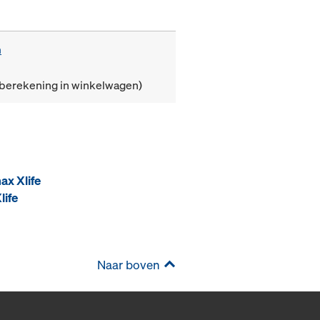
m
(berekening in winkelwagen)
ax Xlife
life
Naar boven