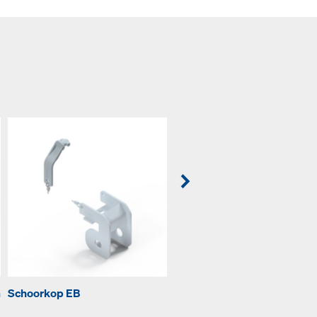
m
Schoorkop EB
Schoorvoet EB