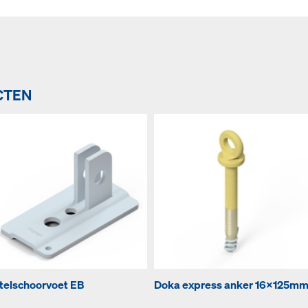
CTEN
telschoorvoet EB
Doka express anker 16x125m