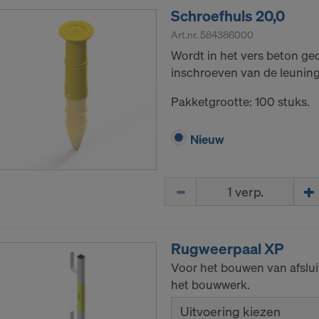
Schroefhuls 20,0
Art.nr.
584386000
Wordt in het vers beton ge
inschroeven van de leuning
Pakketgrootte: 100 stuks.
Nieuw
Hoeveelh.
Rugweerpaal XP
Voor het bouwen van afslui
het bouwwerk.
Uitvoering kiezen