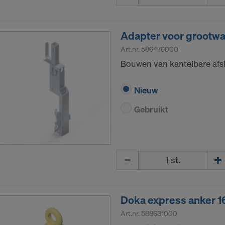
gebruiker bestaat het risico bij een overdracht van persoo
er vooral in dat uw gegevens voor controle- en bewakingsd
Adapter voor grootw
ikaanse autoriteiten toegankelijk zijn en dat u vrijwel geen
Art.nr.
586476000
are rechten tegenover deze actie van de Amerikaanse autor
Bouwen van kantelbare afsl
gegevens die wij naar de VS doorsturen, zijn met name IP
otocol’).
Nieuw
via diverse toepassingen met de volgende ontvangers sam
Gebruikt
ok LLC
LLC
 Inc.
Hoeveelh.
ft Corporation
e Imaging Holdings Inc.
Science Group LLC
b Inc.
Doka express anker 
e Desk, Inc.
Art.nr.
588631000
LLC