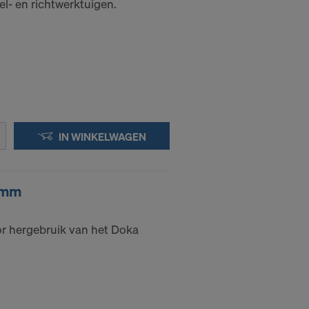
l- en richtwerktuigen.
evens naar
n tijde voor
 DE
IN WINKELWAGEN
E VS?
6mm
or hergebruik van het Doka