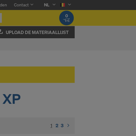
den
Contact
NL
0
UPLOAD DE MATERIAALLIJST
 XP
1
(current)
2
3