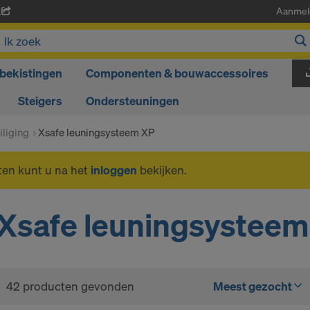
Aanmel
A
bekistingen
Componenten & bouwaccessoires
Steigers
Ondersteuningen
liging
Xsafe leuningsysteem XP
ten kunt u na het
inloggen
bekijken.
Xsafe leuningsysteem
42 producten gevonden
Meest gezocht