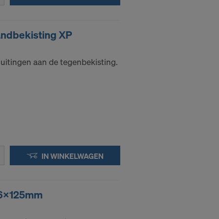
nsgegevens
oeleinden
andbekisting XP
 effectieve
iteiten hebt.
uitingen aan de tegenbekisting.
-adressen
en:
IN WINKELWAGEN
16x125mm