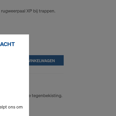
 rugweerpaal XP bij trappen.
RACHT
IN WINKELWAGEN
uitingen aan de tegenbekisting.
elpt ons om