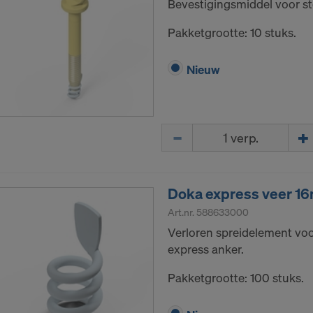
Bevestigingsmiddel voor ste
e LLC
Pakketgrootte: 10 stuks.
uw uitdrukkelijke toestemming nodig om uw persoonsgeg
ders te kunnen blijven doorsturen.
Nieuw
e-instellingen op de website kunt u uw toestemming te alle
 intrekken.
AKKOORD MET HET GEBRUIK VAN COOKIES EN
Hoeveelh.
CHT VAN UW PERSOONSGEGEVENS NAAR D
Doka express veer 1
Art.nr.
588633000
Verloren spreidelement vo
express anker.
Pakketgrootte: 100 stuks.