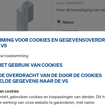
Art.nr.
586459000
Voor de bevestiging van de
Nieuw
Gebruikt
MING VOOR COOKIES EN GEGEVENSOVERD
 VS
Hoeveelh.
 uw toestemming
 HET GEBRUIK VAN COOKIES
Framax adapter XP
 DE OVERDRACHT VAN DE DOOR DE COOKIES
Art.nr.
586475000
LDE GEGEVENS NAAR DE VS
Bouwen van kantelbare afsl
van cookies
mbH, gebruiken cookies en toepassingen van derden. Dit h
Nieuw
e werking van onze website te garanderen, met name