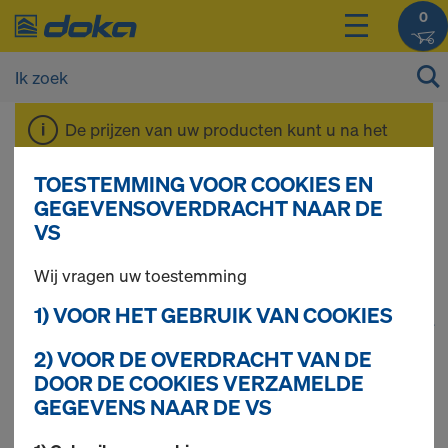
0
De prijzen van uw producten kunt u na het
inloggen
bekijken.
TOESTEMMING VOOR COOKIES EN
GEGEVENSOVERDRACHT NAAR DE
Dokaflex
VS
Wij vragen uw toestemming
1) VOOR HET GEBRUIK VAN COOKIES
1
(cur
34 producten gevonden
2) VOOR DE OVERDRACHT VAN DE
DOOR DE COOKIES VERZAMELDE
Meest gezocht
GEGEVENS NAAR DE VS
Doka vloerstempel Eurex