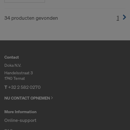
1
(cur
34 producten gevonden
Contact
Doka N.V.
Handelsstraat 3
1740 Ternat
T
+32 2 582 0270
NU CONTACT OPNEMEN
More Information
Online-support