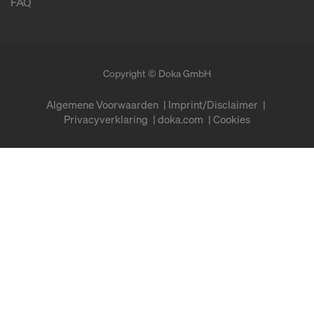
FAQ
Copyright © Doka GmbH
Algemene Voorwaarden
Imprint/Disclaimer
Privacyverklaring
doka.com
Cookies