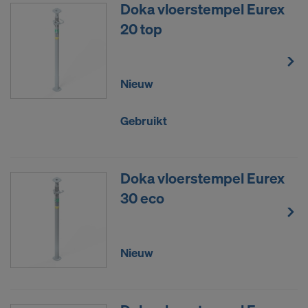
Doka vloerstempel Eurex
2) Gegevensoverdracht naar de VS
Sommige van onze partners zijn in de VS
20 top
gevestigd. Wij sturen uw persoonsgegevens
handmatig of via een interface door naar deze
partners in de VS.
Nieuw
Wij willen u erover informeren dat met het arrest
van 16 juli 2020 (Hof van Justitie van de EU C-
Gebruikt
311/18, arrest ‘Schrems II’) het adequaatheidsbesluit
dat een overdracht van persoonsgegevens naar de
VS toestond, is ingetrokken. Dit betekent dat de
Doka vloerstempel Eurex
VS als derde land geen passend niveau van
30 eco
gegevensbescherming bieden.
Voor u als gebruiker bestaat het risico bij een
overdracht van persoonsgegevens naar de VS er
Nieuw
vooral in dat uw gegevens voor controle- en
bewakingsdoeleinden door de Amerikaanse
autoriteiten toegankelijk zijn en dat u vrijwel geen