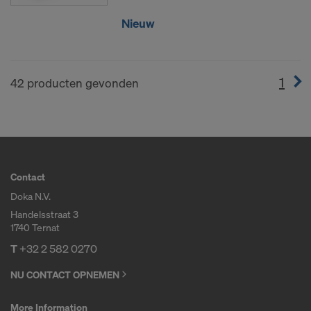
Nieuw
1
(cur
42 producten gevonden
Contact
Doka N.V.
Handelsstraat 3
1740 Ternat
T
+32 2 582 0270
NU CONTACT OPNEMEN
More Information