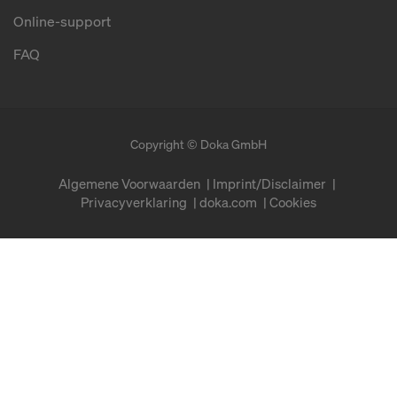
Online-support
FAQ
Copyright © Doka GmbH
Algemene Voorwaarden
Imprint/Disclaimer
Privacyverklaring
doka.com
Cookies