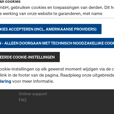
van cookies
ot 17.00
mbH, gebruiken cookies en toepassingen van derden. Dit h
e werking van onze website te garanderen, met name
unctionaliteit van onze website voortdurend te verbeteren
KIES ACCEPTEREN (INCL. AMERIKAANSE PROVIDERS)
elijke cookies),
 winkelen in de Doka online shop mogelijk te maken (functi
sche cookies) of
 - ALLEEN DOORGAAN MET TECHNISCH NOODZAKELIJKE COO
 u als gebruiker geschikte reclame te plaatsen op bepaald
ng).
ERDE COOKIE-INSTELLINGEN
atie over onze cookies vindt u in onze
privacyverklaring
. 
ookie-instellingen op elk gewenst moment wijzigen via de 
lijkheid om uw cookies te selecteren
(geavanceerde cooki
 link in de footer van de pagina. Raadpleeg onze uitgebreid
)
.
laring
voor meer informatie.
More Information
overdracht naar de VS
 onze partners zijn in de VS gevestigd. Wij sturen uw
Online-support
evens handmatig of via een interface door naar deze partn
FAQ
 erover informeren dat met het arrest van 16 juli 2020 (Hof v