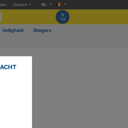
den
Contact
NL
0
Veiligheid
Steigers
RACHT