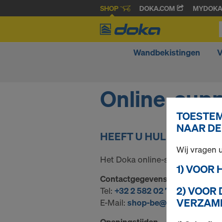
SHOP
DOKA.COM
MYDOK
Wandbekistingen
V
Online-supp
TOESTEM
NAAR DE
HEEFT U HULP NODIG?
Wij vragen
Het Doka online-serviceteam is 
1) VOOR
Contactgegevens
2) VOOR
Tel: ​
+32 2 582 02 70
VERZAME
E-Mail:
shop-be@doka.com
Openingstijden