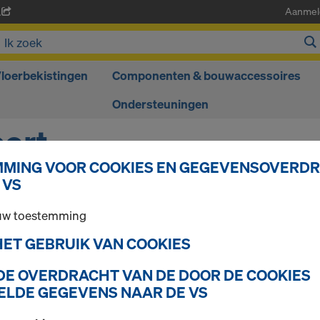
Aanmel
A
loerbekistingen
Componenten & bouwaccessoires
Ondersteuningen
ort
MING VOOR COOKIES EN GEGEVENSOVERD
 VS
 uw toestemming
u graag van dienst.
 HET GEBRUIK VAN COOKIES
 DE OVERDRACHT VAN DE DOOR DE COOKIES
LDE GEGEVENS NAAR DE VS