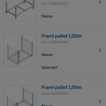
Art.nr.
586151000
De persoonsgegevens die wij naar de VS
doorsturen, zijn met name IP-adressen (‘Internet
Nieuw
Protocol’).
Wij werken via diverse toepassingen met de
volgende ontvangers samen:
Frami pallet 1,20m
Facebook LLC
Art.nr.
588478000
Google LLC
MaxMind Inc.
Nieuw
Microsoft Corporation
Monotype Imaging Holdings Inc.
Gebruikt
Rocket Science Group LLC
Sketchfab Inc.
The Trade Desk, Inc.
Frami pallet 1,50m
Vimeo LLC
YouTube LLC
Art.nr.
588476000
Wij hebben uw uitdrukkelijke toestemming nodig
Nieuw