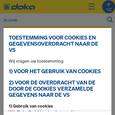
0
De prijzen van uw producten kunt u na het
TOESTEMMING VOOR COOKIES EN
inloggen
bekijken.
GEGEVENSOVERDRACHT NAAR DE
VS
Transportmateriaal
Wij vragen uw toestemming
1) VOOR HET GEBRUIK VAN COOKIES
2) VOOR DE OVERDRACHT VAN DE
15 producten gevonden
DOOR DE COOKIES VERZAMELDE
GEGEVENS NAAR DE VS
Meest gezocht
1) Gebruik van cookies
Doka stapelrek
Wij, Doka GmbH, gebruiken cookies en