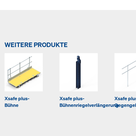
WEITERE PRODUKTE
Xsafe plus-
Xsafe plus-
Xsafe plu
Bühne
Bühnenriegelverlängerung
Gegengel