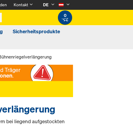
den
Kontakt
DE
0
g
Sicherheitsprodukte
Bühnenriegelverlängerung
verlängerung
0m bei liegend aufgestockten