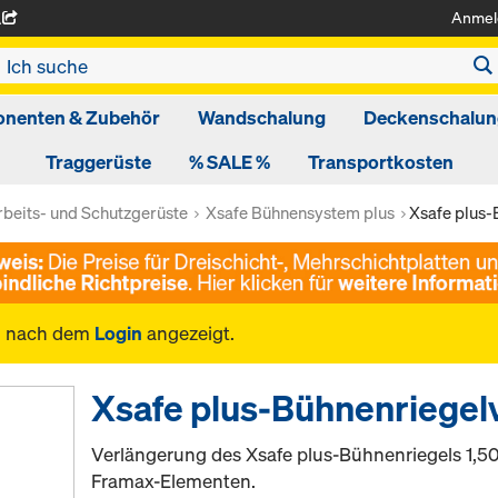
Anmel
A
nenten & Zubehör
Wandschalung
Deckenschalun
Traggerüste
% SALE %
Transportkosten
rbeits- und Schutzgerüste
Xsafe Bühnensystem plus
Xsafe plus-
n nach dem
Login
angezeigt.
Xsafe plus-Bühnenriegel
Verlängerung des Xsafe plus-Bühnenriegels 1,5
Framax-Elementen.