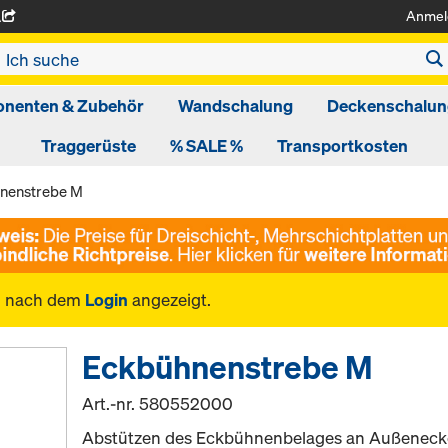
Anmel
A
nenten & Zubehör
Wandschalung
Deckenschalun
Traggerüste
% SALE %
Transportkosten
nenstrebe M
n nach dem
Login
angezeigt.
Eckbühnenstrebe M
Art.-nr.
580552000
Abstützen des Eckbühnenbelages an Außeneck