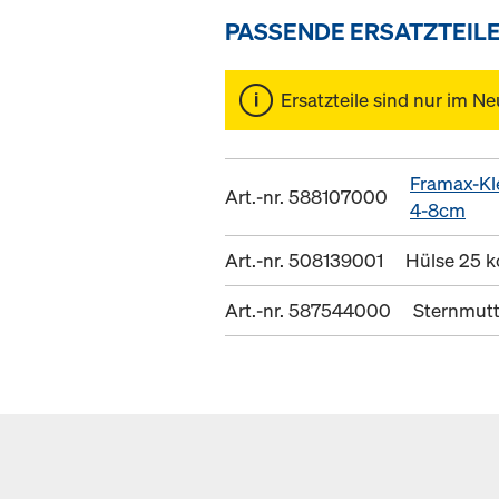
PASSENDE ERSATZTEIL
Ersatzteile sind nur im Ne
Framax-K
Art.-nr. 588107000
4-8cm
Art.-nr. 508139001
Hülse 25 k
Art.-nr. 587544000
Sternmutt