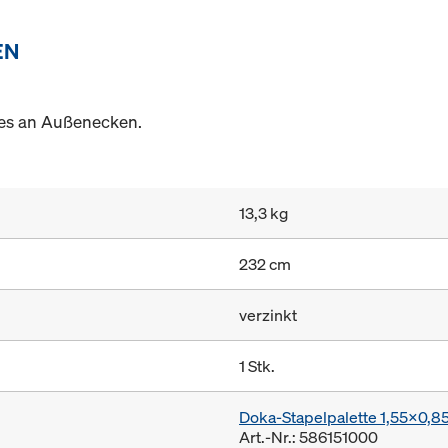
EN
es an Außenecken.
13,3 kg
232 cm
verzinkt
1 Stk.
Doka-Stapelpalette 1,55x0,
Art.-Nr.: 586151000