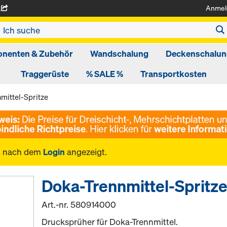
Anmel
A
nenten & Zubehör
Wandschalung
Deckenschalun
Traggerüste
% SALE %
Transportkosten
mittel-Spritze
n nach dem
Login
angezeigt.
Doka-Trennmittel-Spritz
Art.-nr.
580914000
Drucksprüher für Doka-Trennmittel.