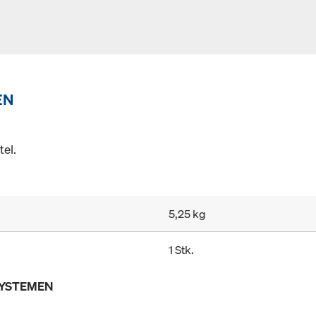
EN
el.
5,25 kg
1 Stk.
SYSTEMEN