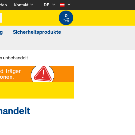
den
Kontakt
DE
0
g
Sicherheitsprodukte
m unbehandelt
handelt