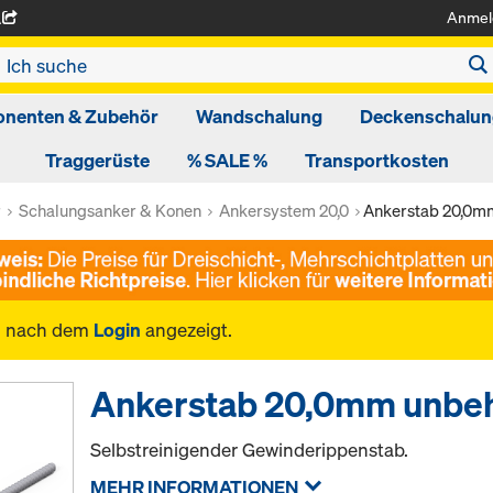
Anmel
A
nenten & Zubehör
Wandschalung
Deckenschalun
Traggerüste
% SALE %
Transportkosten
r
Schalungsanker & Konen
Ankersystem 20,0
Ankerstab 20,0m
n nach dem
Login
angezeigt.
Ankerstab 20,0mm unbe
Selbstreinigender Gewinderippenstab.
MEHR INFORMATIONEN