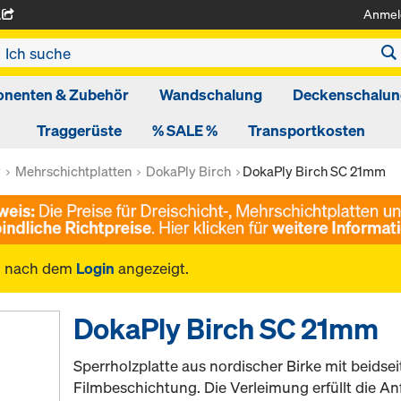
Anmel
A
nenten & Zubehör
Wandschalung
Deckenschalun
Traggerüste
% SALE %
Transportkosten
r
Mehrschichtplatten
DokaPly Birch
DokaPly Birch SC 21mm
n nach dem
Login
angezeigt.
DokaPly Birch SC 21mm
Sperrholzplatte aus nordischer Birke mit beidse
Filmbeschichtung. Die Verleimung erfüllt die 