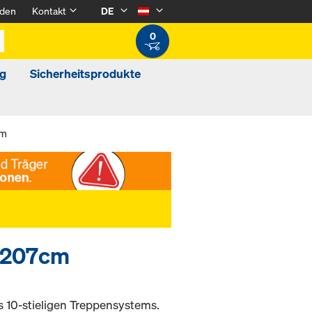
den
Kontakt
DE
0
g
Sicherheitsprodukte
cm
0/207cm
 10-stieligen Treppensystems.