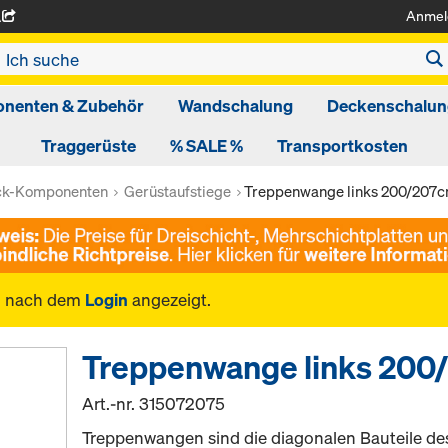
Anmel
A
nenten & Zubehör
Wandschalung
Deckenschalun
Traggerüste
% SALE %
Transportkosten
ck-Komponenten
Gerüstaufstiege
Treppenwange links 200/207
n nach dem
Login
angezeigt.
Treppenwange links 20
Art.-nr.
315072075
Treppenwangen sind die diagonalen Bauteile des