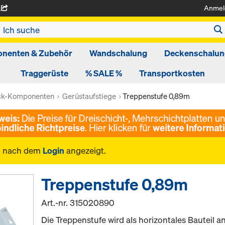
Anmel
A
nenten & Zubehör
Wandschalung
Deckenschalun
Traggerüste
% SALE %
Transportkosten
ck-Komponenten
Gerüstaufstiege
Treppenstufe 0,89m
n nach dem
Login
angezeigt.
Treppenstufe 0,89m
Art.-nr.
315020890
Die Treppenstufe wird als horizontales Bauteil