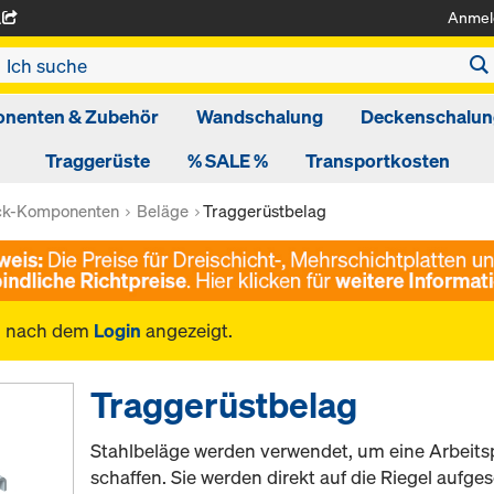
Anmel
A
nenten & Zubehör
Wandschalung
Deckenschalun
Traggerüste
% SALE %
Transportkosten
ck-Komponenten
Beläge
Traggerüstbelag
n nach dem
Login
angezeigt.
Traggerüstbelag
Stahlbeläge werden verwendet, um eine Arbeitsp
schaffen. Sie werden direkt auf die Riegel aufges