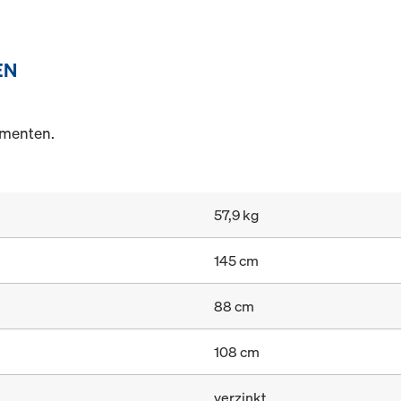
EN
ementen.
57,9 kg
145 cm
88 cm
108 cm
verzinkt