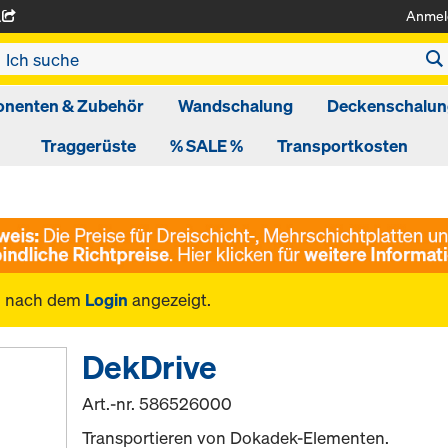
Anmel
A
nenten & Zubehör
Wandschalung
Deckenschalun
Traggerüste
% SALE %
Transportkosten
n nach dem
Login
angezeigt.
DekDrive
Art.-nr.
586526000
Transportieren von Dokadek-Elementen.