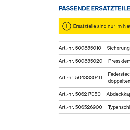
PASSENDE ERSATZTEIL
Ersatzteile sind nur im Ne
Art.-nr. 500835010
Sicherung
Art.-nr. 500835020
Presskle
Federstec
Art.-nr. 504333040
doppelte
Art.-nr. 506217050
Abdeckka
Art.-nr. 506526900
Typenschi