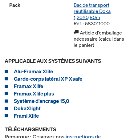
Pack
Bac de transport
réutilisable Doka
1,20x0,80m
Réf. : 583011000
Article d'emballage
nécessaire (calcul dans
le panier)
APPLICABLE AUX SYSTÈMES SUIVANTS
Alu-Framax Xlife
Garde-corps latéral XP Xsafe
Framax Xlife
Framax Xlife plus
Système d'ancrage 15,0
DokaXlight
Frami Xlife
TÉLÉCHARGEMENTS
Remarque : Observez nos
instructions de