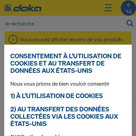
0
Vous pouvez afficher les prix de vos produits
après vous être
connecté(e)
ou
inscrit(e)
.
CONSENTEMENT À L’UTILISATION DE
COOKIES ET AU TRANSFERT DE
Coffrage de voiles
DONNÉES AUX ÉTATS-UNIS
Nous vous prions de bien vouloir consentir
1) À L’UTILISATION DE COOKIES
1
(cur
284 produits trouvés
2) AU TRANSFERT DES DONNÉES
COLLECTÉES VIA LES COOKIES AUX
Le plus recherché
ÉTATS-UNIS
Tige d'ancrage 15,0mm non