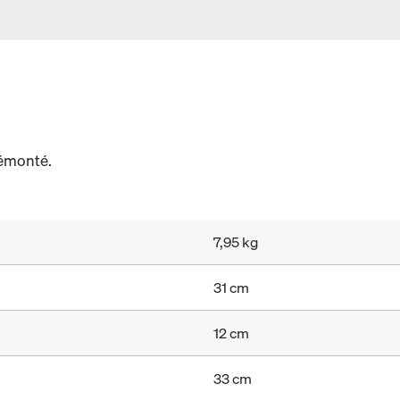
rémonté.
7,95 kg
31 cm
12 cm
33 cm