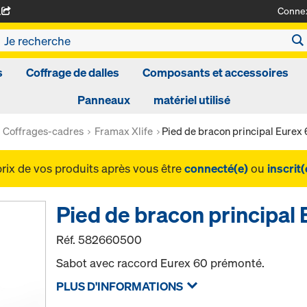
Conne
A
s
Coffrage de dalles
Composants et accessoires
Panneaux
matériel utilisé
Coffrages-cadres
Framax Xlife
Pied de bracon principal Eurex
prix de vos produits après vous être
connecté(e)
ou
inscrit(
Pied de bracon principal
Réf.
582660500
Sabot avec raccord Eurex 60 prémonté.
PLUS D'INFORMATIONS