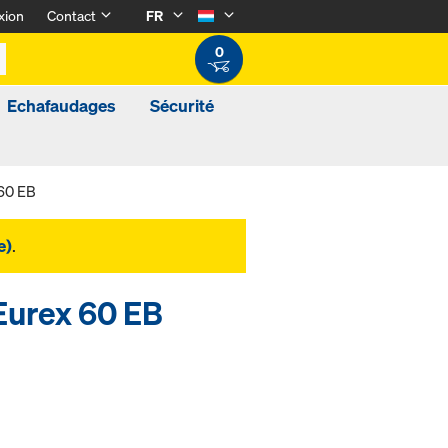
xion
Contact
FR
0
Echafaudages
Sécurité
 60 EB
e)
.
 Eurex 60 EB