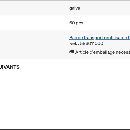
galva
60 pcs.
Bac de transport réutilisabl
Réf. : 583011000
Article d'emballage nécessa
UIVANTS