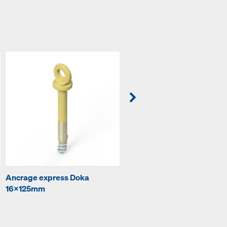
Ancrage express Doka
Tête d'étançon EB
16x125mm