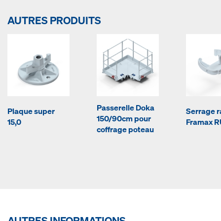
AUTRES PRODUITS
Passerelle Doka
Plaque super
Serrage r
150/90cm pour
15,0
Framax R
coffrage poteau
AUTRES INFORMATIONS