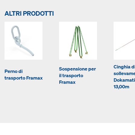
ALTRI PRODOTTI
Cinghia d
Sospensione per
Perno di
sollevam
il trasporto
trasporto Framax
Dokamati
Framax
13,00m