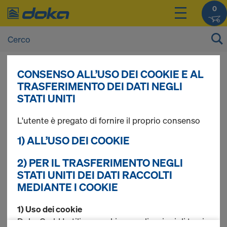
0
CONSENSO ALL’USO DEI COOKIE E AL
I prezzi dei vostri prodotti sono consultabili
TRASFERIMENTO DEI DATI NEGLI
dopo il
login
.
STATI UNITI
L'utente è pregato di fornire il proprio consenso
Sistemi di accesso
1) ALL’USO DEI COOKIE
2) PER IL TRASFERIMENTO NEGLI
STATI UNITI DEI DATI RACCOLTI
Trovati 9 prodotti
MEDIANTE I COOKIE
Più ricercato
1) Uso dei cookie
Doka GmbH utilizza cookie e applicazioni di terzi.