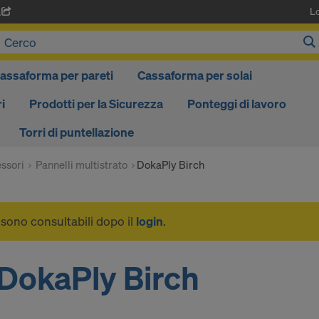
L
A
assaforma per pareti
Cassaforma per solai
i
Prodotti per la Sicurezza
Ponteggi di lavoro
Torri di puntellazione
ssori
Pannelli multistrato
DokaPly Birch
i sono consultabili dopo il
login
.
DokaPly Birch