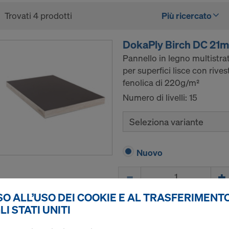
Trovati 4 prodotti
Più ricercato
DokaPly Birch DC 21
Pannello in legno multistrat
per superfici lisce con rive
fenolica di 220g/m²
Numero di livelli: 15
Seleziona variante
Nuovo
Quantità
O ALL’USO DEI COOKIE E AL TRASFERIMENTO
LI STATI UNITI
DokaPly Birch DC 15