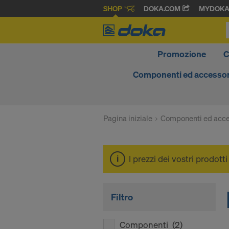
SHOP
DOKA.COM
MYDOK
Promozione
C
Componenti ed accessor
Pagina iniziale
Componenti ed acce
I prezzi dei vostri prodott
Filtro
Componenti
(2)