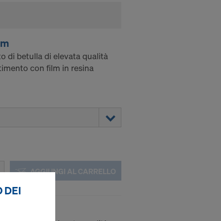
mm
o di betulla di elevata qualità
stimento con film in resina
AGGIUNGI AL CARRELLO
 DEI
mm