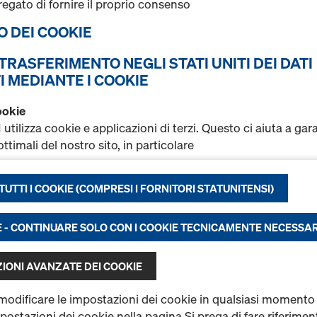
Pannello in legno multistrat
regato di fornire il proprio consenso
per superfici lisce con rive
SO DEI COOKIE
fenolica di 220g/m²
L TRASFERIMENTO NEGLI STATI UNITI DEI DATI
Seleziona variante
I MEDIANTE I COOKIE
Nuovo
ookie
ilizza cookie e applicazioni di terzi. Questo ci aiuta a gar
ttimali del nostro sito, in particolare
Quantità
rare costantemente la funzionalità del nostro sito (indispens
UTTI I COOKIE (COMPRESI I FORNITORI STATUNITENSI)
tire un’esperienza d’acquisto ottimale nel nostro shop onli
li e statistiche) o
DokaPly Birch Top 2
are una pubblicità calibrata sul profilo dell’utente su determ
E - CONTINUARE SOLO CON I COOKIE TECNICAMENTE NECESSAR
Cod. art.
899900065
rme (marketing).
IONI AVANZATE DEI COOKIE
 informazioni sui cookie, consultare la nostra
informativa s
Nuovo
’utente anche la possibilità di selezionare i cookie
(impostaz
 modificare le impostazioni dei cookie in qualsiasi momento
impostazioni dei cookie nella pagina.Si prega di fare riferimen