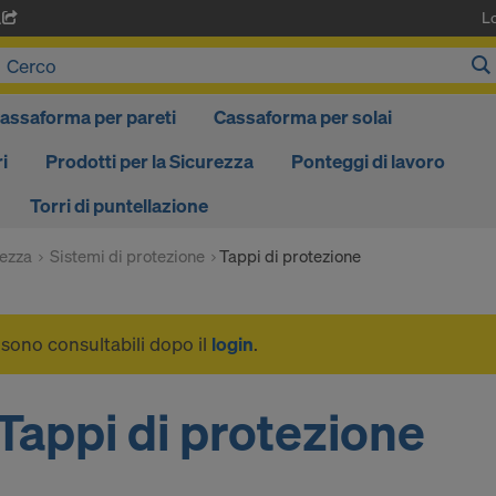
L
A
assaforma per pareti
Cassaforma per solai
i
Prodotti per la Sicurezza
Ponteggi di lavoro
Torri di puntellazione
rezza
Sistemi di protezione
Tappi di protezione
i sono consultabili dopo il
login
.
Tappi di protezione