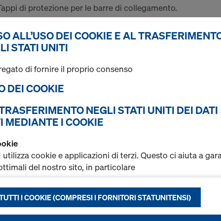
Tappi di protezione per le barre di collegamento.
O ALL’USO DEI COOKIE E AL TRASFERIMENTO
Trovati 2 prodotti
Più ricercato
LI STATI UNITI
Profilo protezione Ne
regato di fornire il proprio consenso
Cod. art.
581800000
SO DEI COOKIE
Per la copertura di più barr
L TRASFERIMENTO NEGLI STATI UNITI DEI DATI
Nuovo
I MEDIANTE I COOKIE
ookie
ilizza cookie e applicazioni di terzi. Questo ci aiuta a gar
ttimali del nostro sito, in particolare
Quantità
rare costantemente la funzionalità del nostro sito (indispens
UTTI I COOKIE (COMPRESI I FORNITORI STATUNITENSI)
tire un’esperienza d’acquisto ottimale nel nostro shop onli
li e statistiche) o