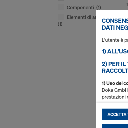
Componenti
(1)
Elementi di ancoraggio
CONSENS
(1)
DATI NEG
L'utente è p
1) ALL’U
2) PER I
RACCOLT
1) Uso dei c
Doka GmbH ut
prestazioni o
a miglio
ACCETTA T
a consen
funziona