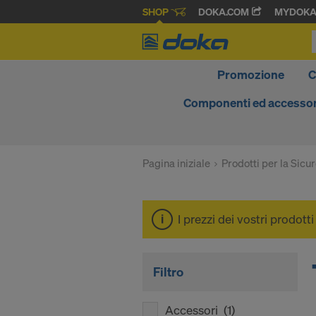
SHOP
DOKA.COM
MYDOK
Promozione
C
Componenti ed accessor
Pagina iniziale
Prodotti per la Sicu
I prezzi dei vostri prodott
Filtro
Accessori
(1)