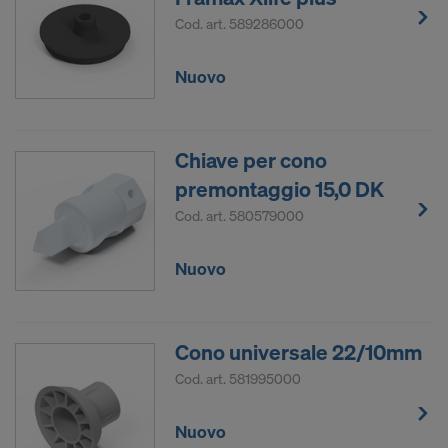
Cod. art.
589286000
Necessitiamo del consenso esplicito dell’utente per
potere continuare a trasmettere i suoi dati
personali.
Nuovo
L’utente può revocare in qualsiasi momento il
proprio consenso, con effetto futuro, mediante le
Chiave per cono
impostazioni dei cookie sul sito.
premontaggio 15,0 DK
SI INTENDE FORNIRE IL CONSENSO
Cod. art.
580579000
ALL’USO DEI COOKIE E ALLA
TRASMISSIONE DEI PROPRI DATI
Nuovo
PERSONALI NEGLI STATI UNITI?
Cono universale 22/10mm
Cod. art.
581995000
Nuovo