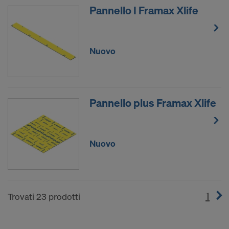
Pannello I Framax Xlife
Nuovo
Pannello plus Framax Xlife
Nuovo
1
(cur
Trovati 23 prodotti