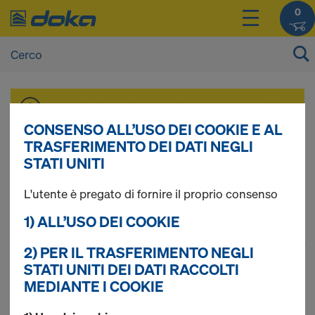
0
I prezzi dei vostri prodotti sono consultabili
dopo il
login
.
CONSENSO ALL’USO DEI COOKIE E AL
TRASFERIMENTO DEI DATI NEGLI
STATI UNITI
Pezzi di ricambio
L'utente è pregato di fornire il proprio consenso
1) ALL’USO DEI COOKIE
1
(cur
Trovati 23 prodotti
2) PER IL TRASFERIMENTO NEGLI
STATI UNITI DEI DATI RACCOLTI
MEDIANTE I COOKIE
Più ricercato