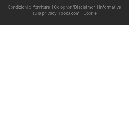
Condizioni di fornitura
Colophon/Disclaimer
Informativa
sulla privacy
doka.com
Cookie